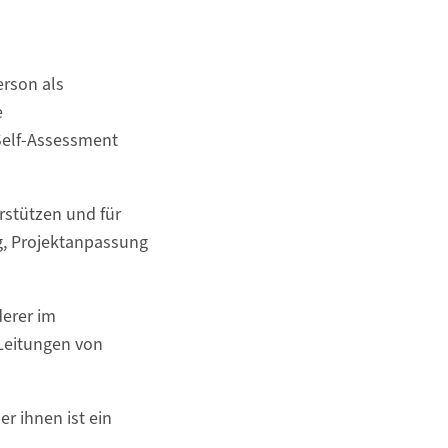
erson als
e
Self-Assessment
rstützen und für
g, Projektanpassung
derer im
 Leitungen von
r ihnen ist ein