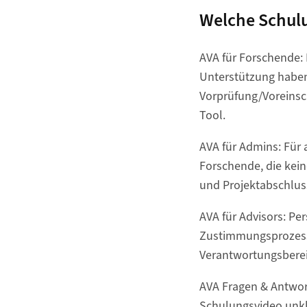
Welche Schulu
AVA für Forschende: F
Unterstützung haben
Vorprüfung/Voreinsc
Tool.
AVA für Admins: Für 
Forschende, die kei
und Projektabschlus
AVA für Advisors: Per
Zustimmungsprozess (
Verantwortungsbereic
AVA Fragen & Antwort
Schulungsvideo unkla